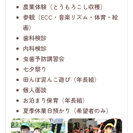
農業体験（とうもろこし収穫）
参観（ECC・音楽リズム・体育・絵
画）
歯科検診
内科検診
虫歯予防講習会
七夕祭り
田んぼ泥んこ遊び（年長組）
個人面談
お泊まり保育（年長組）
夏季休業日預かり（希望者のみ）