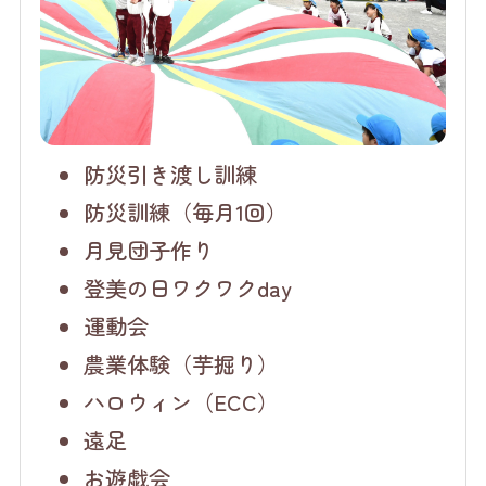
防災引き渡し訓練
防災訓練（毎月1回）
月見団子作り
登美の日ワクワクday
運動会
農業体験（芋掘り）
ハロウィン（ECC）
遠足
お遊戯会